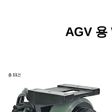
AGV 용
총
11
건