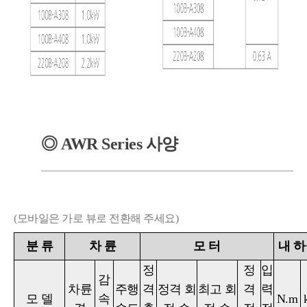
◎
AWR
Series
사양
(모바일은 가로 뷰로 전환해 주세요)
분
류
차
륜
모
터
내 
정
정
입
감
차륜
주행
격
정격 회
최고 회
격
력
모
델
속
N.m