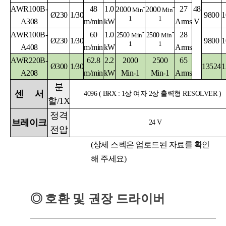
-
-
AWR100B-
48
1.0
27
48
2000
2000
Min
Min
Ø230
1/30
9800
1
1
1
A308
m/min
kW
Arms
V
-
-
AWR100B-
60
1.0
28
2500
Min
2500
Min
Ø230
1/30
9800
1
1
1
A408
m/min
kW
Arms
AWR220B-
62.8
2.2
2000
2500
65
Ø300
1/30
13524
1
A208
m/min
kW
Min-1
Min-1
Arms
분
센
서
4096 ( BRX : 1상 여자 2상 출력형 RESOLVER )
할
/1X
정격
브레이크
24 V
전압
(상세 스펙은 업로드된 자료를 확인
해 주세요)
◎
호환 및 권장 드라이버