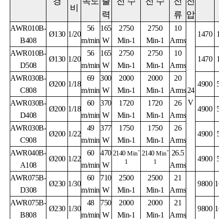
경
속도
출
전 수
전 수
전
전
비
력
류
압
AWR010B-
56
165
2750
2750
10
Ø130
1/20
1470
B408
m/min
W
Min-1
Min-1
Arms
AWR010B-
56
165
2750
2750
10
Ø130
1/20
1470
D508
m/min
W
Min-1
Min-1
Arms
AWR030B-
69
300
2000
2000
20
Ø200
1/18
4900
C808
m/min
W
Min-1
Min-1
Arms
24
V
AWR030B-
60
370
1720
1720
26
Ø200
1/18
4900
D408
m/min
W
Min-1
Min-1
Arms
AWR030B-
49
377
1750
1750
26
Ø200
1/22
4900
C908
m/min
W
Min-1
Min-1
Arms
-
-
AWR040B-
60
470
26.5
2140
Min
2140
Min
Ø200
1/22
4900
1
1
A108
m/min
W
Arms
AWR075B-
60
710
2500
2500
21
Ø230
1/30
9800
1
D308
m/min
W
Min-1
Min-1
Arms
AWR075B-
48
750
2000
2000
21
Ø230
1/30
9800
1
B808
m/min
W
Min-1
Min-1
Arms