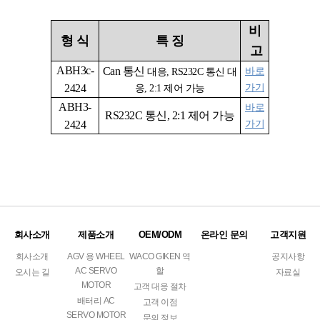
비
형
식
특
징
고
ABH3c-
Can
통신
바로
대응
, RS232C
통신 대
2424
가기
응
, 2:1 제어 가능
ABH3-
바로
RS232C
통신, 2:1 제어 가능
2424
가기
회사소개
제품소개
OEM/ODM
온라인 문의
고객지원
회사소개
AGV 용 WHEEL
WACO GIKEN 역
공지사항
AC SERVO
할
오시는 길
자료실
MOTOR
고객 대응 절차
배터리 AC
고객 이점
SERVO MOTOR
문의 정보