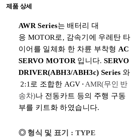
제품 상세
AWR Series
는 배터리 대
응
MOTOR
로
,
감속기에 우레탄 타
이어를 일체화 한 차륜 부착형
AC
SERVO MOTOR
입니다
.
SERVO
DRIVER(ABH3/ABH3c)
Series
와
2:1로
조합한 AGV
·
AMR(무인 반
송차)
나 전동카트 등의 주행 구동
부를 키트화 하였습니다
.
◎
형식 및 표기
: TYPE