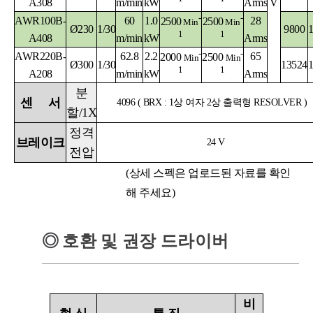
A308
m/min
kW
Arms
V
-
-
AWR100B-
60
1.0
28
2500
2500
Min
Min
Ø230
1/30
9800
1
1
A408
m/min
kW
Arms
-
-
AWR220B-
62.8
2.2
65
2000
2500
Min
Min
Ø300
1/30
13524
1
1
A208
m/min
kW
Arms
분
센
서
4096 ( BRX : 1상 여자 2상 출력형 RESOLVER )
할
/1X
정격
브레이크
24 V
전압
(상세 스펙은 업로드된 자료를 확인
해 주세요)
◎
호환 및 권장 드라이버
비