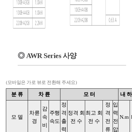
◎
AWR
Series
사양
(모바일은 가로 뷰로 전환해 주세요)
분
류
차
륜
모
터
내 
정
정
입
감
차륜
주행
격
정격 회
최고 회
격
력
모
델
속
N.m
경
속도
출
전 수
전 수
전
전
비
력
류
압