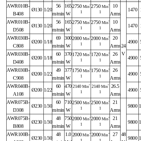
-
-
AWR010B-
56
165
10
2750
2750
Min
Min
Ø130
1/20
1470
1
1
B408
m/min
W
Arms
-
-
AWR010B-
56
165
10
2750
2750
Min
Min
Ø130
1/20
1470
1
1
D508
m/min
W
Arms
-
-
AWR030B-
69
300
20
2000
2000
Min
Min
Ø200
1/18
4900
1
1
C808
m/min
W
Arms
24
-
-
V
AWR030B-
60
370
26
1720
1720
Min
Min
Ø200
1/18
4900
1
1
D408
m/min
W
Arms
-
-
AWR030B-
49
377
26
1750
1750
Min
Min
Ø200
1/22
4900
1
1
C908
m/min
W
Arms
-
-
AWR040B-
60
470
26.5
2140
Min
2140
Min
Ø200
1/22
4900
1
1
A108
m/min
W
Arms
-
-
AWR075B-
60
710
21
2500
2500
Min
Min
Ø230
1/30
9800
1
1
D308
m/min
W
Arms
-
-
AWR075B-
48
750
21
2000
2000
Min
Min
Ø230
1/30
9800
1
1
B808
m/min
W
Arms
-
-
AWR100B-
48
1.0
27
48
2000
2000
Min
Min
Ø230
1/30
9800
1
1