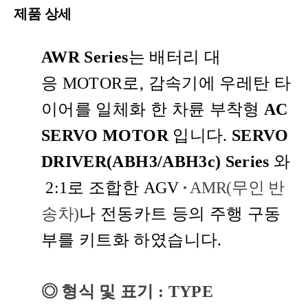
제품 상세
AWR Series
는 배터리 대
응
MOTOR
로
,
감속기에 우레탄 타
이어를 일체화 한 차륜 부착형
AC
SERVO MOTOR
입니다
.
SERVO
DRIVER(ABH3/ABH3c)
Series
와
2:1로
조합한 AGV
·
AMR(무인 반
송차)
나 전동카트 등의 주행 구동
부를 키트화 하였습니다
.
◎
형식 및 표기
: TYPE