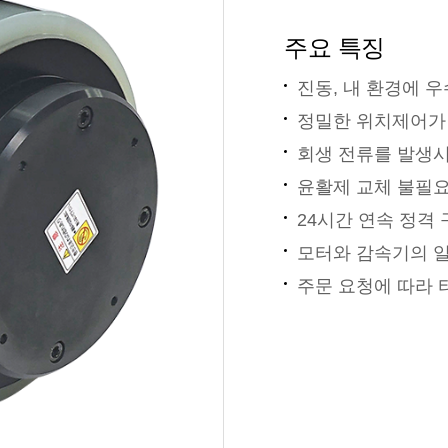
주요 특징
진동, 내 환경에 
정밀한 위치제어가 가
회생 전류를 발생시
윤활제 교체 불필
24시간 연속 정격
모터와 감속기의 
주문 요청에 따라 