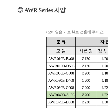
◎
AWR
Series
사양
(모바일은 가로 뷰로 전환해 주세요)
분
류
차
모
델
차륜 경
감속
AWR010B-B408
Ø130
1/20
AWR010B-D508
Ø130
1/20
AWR030B-C808
Ø200
1/18
AWR030B-D408
Ø200
1/18
AWR030B-C908
Ø200
1/22
AWR040B-A108
Ø200
1/22
AWR075B-D308
Ø230
1/30