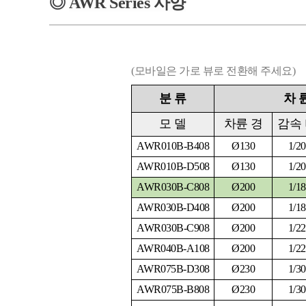
◎
AWR
Series
사양
(모바일은 가로 뷰로 전환해 주세요)
분
류
차
모
델
차륜 경
감속
AWR010B-B408
Ø130
1/20
AWR010B-D508
Ø130
1/20
AWR030B-C808
Ø200
1/18
AWR030B-D408
Ø200
1/18
AWR030B-C908
Ø200
1/22
AWR040B-A108
Ø200
1/22
AWR075B-D308
Ø230
1/30
AWR075B-B808
Ø230
1/30