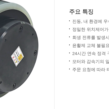
주요 특징
진동, 내 환경에 
정밀한 위치제어가 가
회생 전류를 발생시
윤활제 교체 불필
24시간 연속 정격
모터와 감속기의 
주문 요청에 따라 