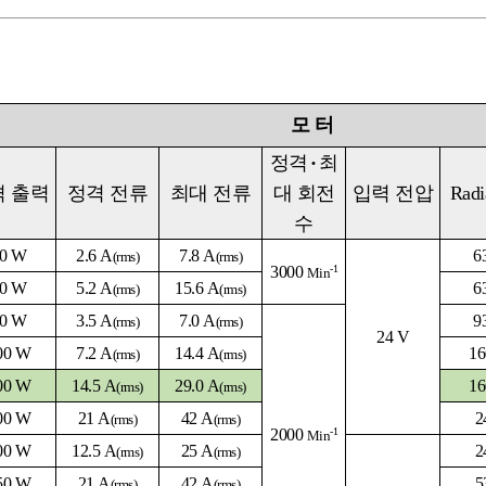
모
터
정격
·
최
격 출력
정격 전류
최대 전류
대 회전
입력 전압
Radi
수
0 W
2.6
A
7.8
A
6
(rms)
(rms)
3000
-1
Min
0 W
5.2
A
15.6
A
6
(rms)
(rms)
0
W
3.5
A
7.0
A
9
(rms)
(rms)
24 V
00 W
7.2
A
14.4
A
16
(rms)
(rms)
00 W
14.5
A
29.0
A
16
(rms)
(rms)
00 W
21
A
42
A
2
(rms)
(rms)
2000
-1
Min
00 W
12.5
A
25
A
2
(rms)
(rms)
50 W
21
A
42
A
5
(rms)
(rms)