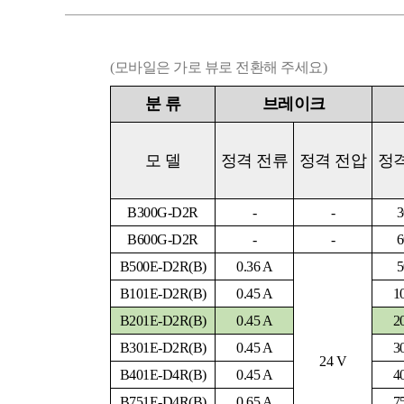
(모바일은 가로 뷰로 전환해 주세요)
분
류
브레이크
모
델
정격 전류
정격 전압
정
B300G-D2R
-
-
3
B600G-D2R
-
-
6
B500E-D2R
(B)
0.36 A
5
B101E-D2R(B)
0.45 A
1
B201E-D2R(B)
0.45 A
2
B301E-D2R(B)
0.45 A
3
24 V
B401E-D4R(B)
0.45 A
4
B751E-D4R(B)
0.65 A
7