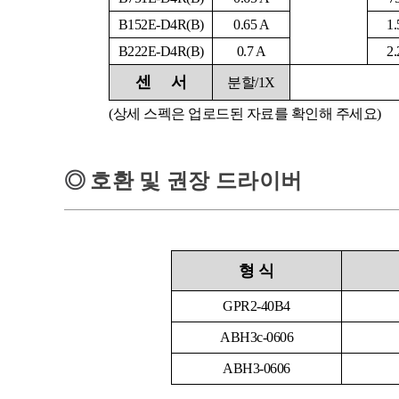
B152E-D4R(B)
0.65 A
1
B222E-D4R(B)
0.7 A
2
센
서
분할/1X
(상세 스펙은 업로드된 자료를 확인해 주세요)
◎
호환 및 권장 드라이버
형
식
GPR2-40B4
ABH3c-0606
ABH3-0606