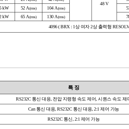
48 V
.5 kW
52
A
104
A
5
(rms)
(rms)
.2 kW
65
A
130
A
7
(rms)
(rms)
4096 ( BRX : 1상 여자 2상 출력형 RESOLV
특
징
RS232C 통신 대응, 전압 지령형 속도 제어, 시퀀스 속도 제
Can
통신
대응
, RS232C
통신 대응
, 2:1 제어 가능
RS232C
통신, 2:1 제어 가능