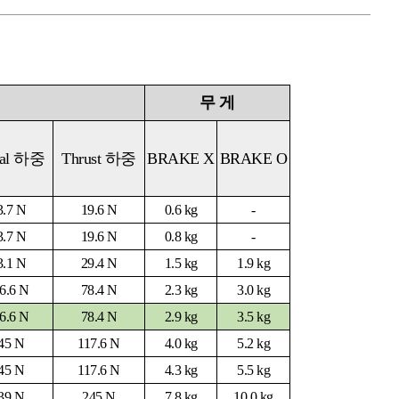
무 게
al
하중
Thrust
하중
BRAKE X
BRAKE O
3.7 N
19.6 N
0.6 kg
-
3.7 N
19.6 N
0.8 kg
-
3.1
N
29.4
N
1.5
kg
1.9
kg
6.6 N
78.4 N
2.3 kg
3.0 kg
6.6 N
78.4 N
2.9 kg
3.5 kg
45 N
117.6 N
4.0 kg
5.2 kg
45 N
117.6 N
4.3 kg
5.5 kg
39 N
245 N
7.8 kg
10.0 kg