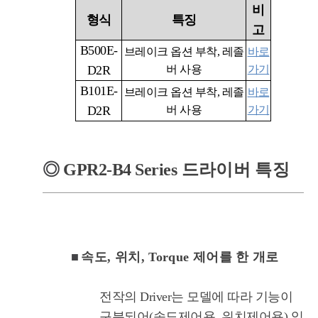
비
형식
특징
고
B500E-
브레이크 옵션 부착
,
레졸
바로
D2R
버 사용
가기
B101E-
브레이크 옵션 부착
,
레졸
바로
D2R
버 사용
가기
◎
GPR2-B4
Series
드라이버 특징
■
속도, 위치, Torque 제어를 한 개로
전작의 Driver는 모델에 따라 기능이
구분되어(속도제어용, 위치제어용) 있