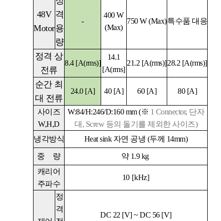
정
48V
격
400 W
-
750 W (Max)
특수품 대응
Motor
용
(Max)
량
정격 상
14.1
8.4
[A(rms)]
21.2
[A(rms)]
28.2
[A(rms)]
전류
[A(rms]
순간 최
24.0
[A]
40 [A]
60
[A]
80
[A]
대 전류
사이즈
W:84/H:246/D:160 mm (
※
1 Connector,
단자
W,H,D
대
, Screw
등의 돌기를 제외한 사이즈)
냉각방식
Heat sink
자연 공냉
(
두께
14mm)
중
량
약 1.9 kg
캐리어
10
[kHz]
주파수
정
격
DC 22 [V] ~ DC 56 [V]