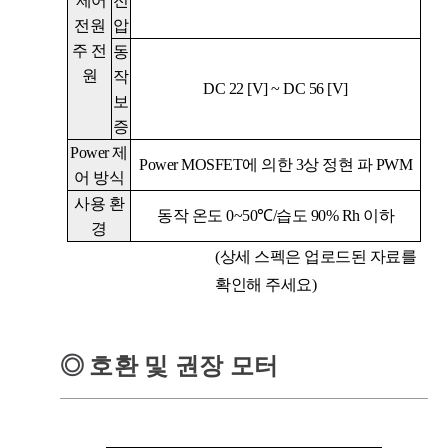
제어
전
전원
압
주 전
동
원
작
DC 22 [V]
~
DC 56 [V]
보
증
Power
제
Power MOSFET
에 의한
3
상 정현 파
PWM
어 방식
사용 환
동작 온도
0~50℃/
습도
90% Rh
이하
경
(상세 스펙은 업로드된 자료를
확인해 주세요)
◎
호환 및 권장 모터