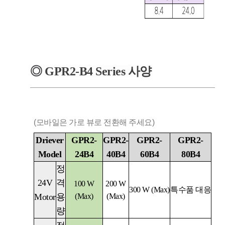
◎
GPR2-B4
Series
사양
(모바일은 가로 뷰로 전환해 주세요)
Driever
GPR2-
GPR2-
GPR2-
GPR2-
Model
24B4
40B4
60B4
80B4
정
24V
격
100 W
200 W
300 W (Max)
특수품 대응
Motor
용
(Max)
(Max)
량