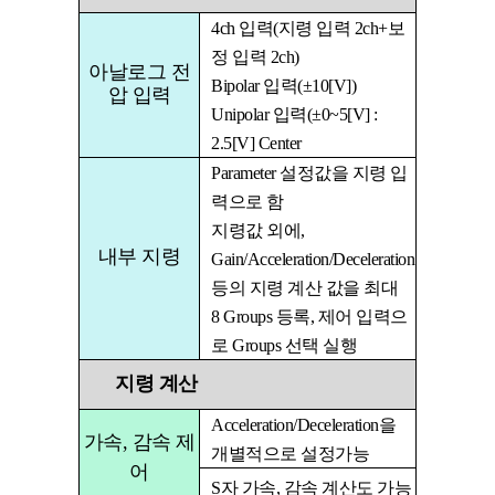
4ch
입력
(
지령 입력
2ch+
보
정 입력
2ch)
아날로그 전
Bipolar
입력
(
±
10[V])
압 입력
Unipolar
입력
(
±
0
~
5[V] :
2.5[V] Center
Parameter
설정값을 지령 입
력으로 함
지령값 외에
,
내부 지령
Gain/Acceleration/Deceleration
등의 지령 계산 값을 최대
8 Groups
등록
,
제어 입력으
로
Groups
선택 실행
지령 계산
Acceleration/Deceleration
을
가속, 감속 제
개별적으로 설정가능
어
S
자 가속
,
감속 계산도 가능