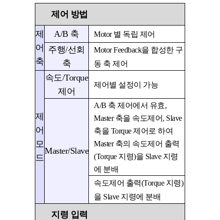
제어 방법
제
A/B 축
Motor
별 독립 제어
어
주행/선회
Motor Feedback
을 합성한 구
축
축
동 축 제어
속도/Torque
제어별 설정이 가능
제어
A/B
축 제어에서 유효
,
제
Master
축을 속도제어
, Slave
어
축을
Torque
제어로 하여
모
Master
축의 속도제어 출력
Master/Slave
(Torque
지령
)
을
Slave
지령
드
에 분배
속도제어 출력
(Torque
지령
)
을
Slave
지령에 분배
지령 입력