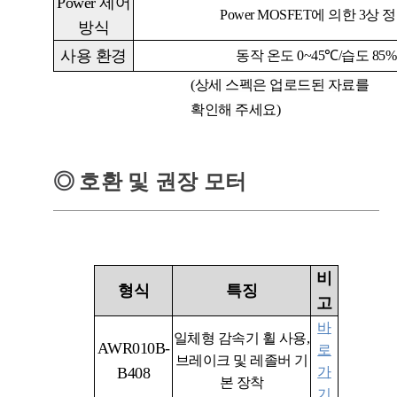
Power
제어
Power MOSFET
에 의한
3
상 정
방식
사용 환경
동작 온도
0~45℃/
습도
85%
(상세 스펙은 업로드된 자료를
확인해 주세요)
◎
호환 및 권장 모터
비
형식
특징
고
바
일체형 감속기 휠 사용,
AWR010B-
로
브레이크 및 레졸버 기
B408
가
본 장착
기