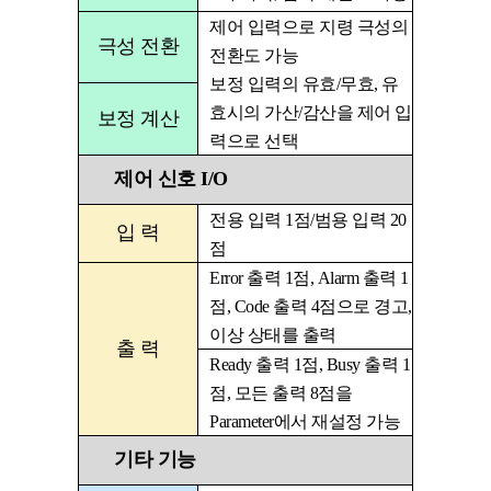
제어 입력으로 지령 극성의
극성 전환
전환도 가능
보정 입력의 유효
/
무효
,
유
효시의 가산
/
감산을 제어 입
보정 계산
력으로 선택
제어 신호 I/O
전용 입력
1
점
/
범용 입력
20
입 력
점
Error
출력
1
점
, Alarm
출력
1
점
, Code
출력
4
점으로 경고
,
이상 상태를 출력
출 력
Ready
출력
1
점
, Busy
출력
1
점
,
모든 출력
8
점을
Parameter
에서 재설정 가능
기타 기능