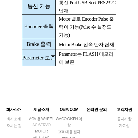
통신
Port USB Serial/RS232C
통신 기능
탑재
Motor
별로
Encoder Pulse
출
Encoder
출력
력이 가능
(Pulse
수 설정도
가능
)
Brake
출력
Motor Brake
접속 단자 탑재
Parameter
는
FLASH
메모리
Parameter
보존
에 보존
회사소개
제품소개
OEM/ODM
온라인 문의
고객지원
회사소개
AGV 용 WHEEL
WACO GIKEN 역
공지사항
AC SERVO
할
오시는 길
자료실
MOTOR
고객 대응 절차
배터리 AC