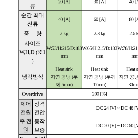
20
[A]
30
[A]
40
[
류
순간 최대
40
[A]
60
[A]
80
[
전류
중
량
2 kg
2.3 kg
2.6 
사이즈
W:53/H:215/D:183
W:65/H:215/D:183
W:78/H:21
W,H,D
(
※
1
mm
mm
m
)
Heat sink
Heat sink
Heat s
냉각방식
자연 공냉
(
두
자연 공냉
(
두께
자연 공
께
5mm)
17mm)
30m
Overdrive
200 [%]
제어
정격
DC 24 [V] ~ DC 48 [
전원
전압
주 전
동작
DC 20 [V]
~
DC 60 [
원
보증