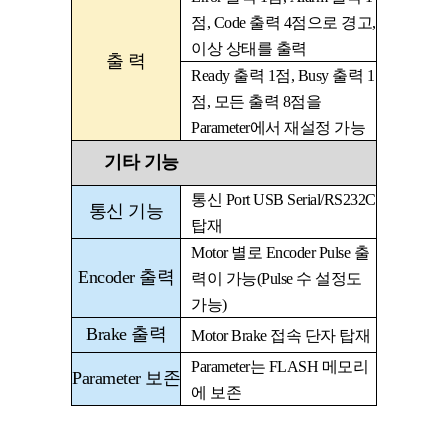
점
, Code
출력
4
점으로 경고
,
이상 상태를 출력
출 력
Ready
출력
1
점
, Busy
출력
1
점
,
모든 출력
8
점을
Parameter
에서 재설정 가능
기타 기능
통신
Port USB Serial/RS232C
통신 기능
탑재
Motor
별로
Encoder Pulse
출
Encoder
출력
력이 가능
(Pulse
수 설정도
가능
)
Brake
출력
Motor Brake
접속 단자 탑재
Parameter
는
FLASH
메모리
Parameter
보존
에 보존