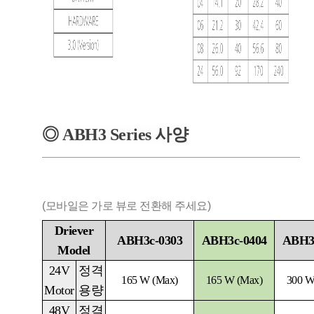
◎
ABH3
Series
사양
(모바일은 가로 뷰로 전환해 주세요)
Driever
ABH3c-0303
ABH3c-0404
ABH3
Model
24V
정격
165 W (Max)
165 W (Max)
300 W
Motor
용량
48V
정격