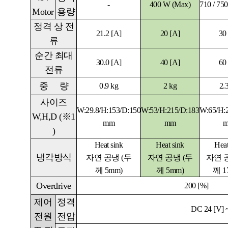
-
400 W (Max)
710 / 75
Motor
용량
정격 상 전
21.2
[A]
20
[A]
30
류
순간 최대
30.0
[A]
40
[A]
60
전류
중
량
0.9 kg
2 kg
2.
사이즈
W:29.8/H:153/D:150
W:53/H:215/D:183
W:65/H:
W,H,D
(
※
1
mm
mm
)
Heat sink
Heat sink
Heat
냉각방식
자연 공냉
(
두
자연 공냉
(
두
자연 
께
5mm)
께
5mm)
께
1
Overdrive
200 [%]
제어
정격
DC 24 [V] 
전원
전압