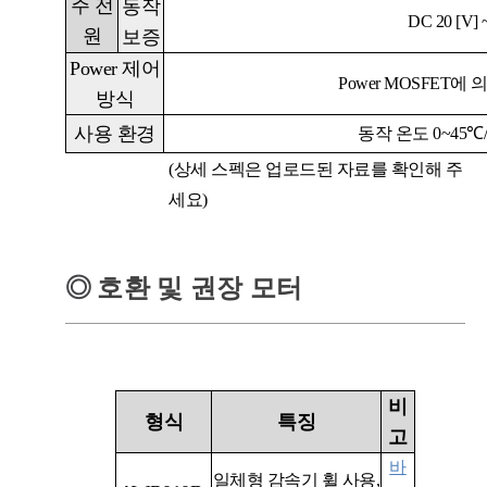
주 전
동작
DC 20 [V]
원
보증
Power
제어
Power MOSFET
에 
방식
사용 환경
동작 온도
0~45℃/
(상세 스펙은 업로드된 자료를 확인해 주
세요)
◎
호환 및 권장 모터
비
형식
특징
고
바
일체형 감속기 휠 사용,