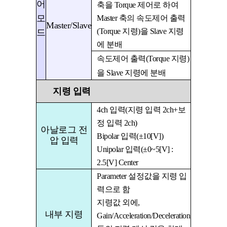
어
축을
Torque
제어로 하여
모
Master
축의 속도제어 출력
Master/Slave
(Torque
지령
)
을
Slave
지령
드
에 분배
속도제어 출력
(Torque
지령
)
을
Slave
지령에 분배
지령 입력
4ch
입력
(
지령 입력
2ch+
보
정 입력
2ch)
아날로그 전
Bipolar
입력
(
±
10[V])
압 입력
Unipolar
입력
(
±
0
~
5[V] :
2.5[V] Center
Parameter
설정값을 지령 입
력으로 함
지령값 외에
,
내부 지령
Gain/Acceleration/Deceleration