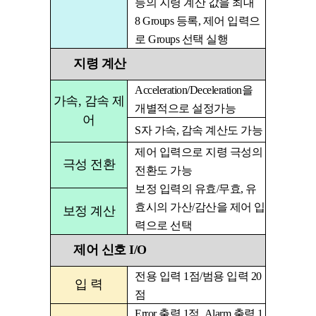
등의 지령 계산 값을 최대
8 Groups
등록
,
제어 입력으
로
Groups
선택 실행
지령 계산
Acceleration/Deceleration
을
가속, 감속 제
개별적으로 설정가능
어
S
자 가속
,
감속 계산도 가능
제어 입력으로 지령 극성의
극성 전환
전환도 가능
보정 입력의 유효
/
무효
,
유
효시의 가산
/
감산을 제어 입
보정 계산
력으로 선택
제어 신호 I/O
전용 입력
1
점
/
범용 입력
20
입 력
점
Error
출력
1
점
, Alarm
출력
1