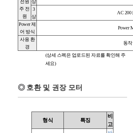
전원
상
주 전
3
AC 200 [
원
상
Power
제
Power 
어 방식
사용 환
동작
경
(상세 스펙은 업로드된 자료를 확인해 주
세요)
◎
호환 및 권장 모터
비
형식
특징
고
바