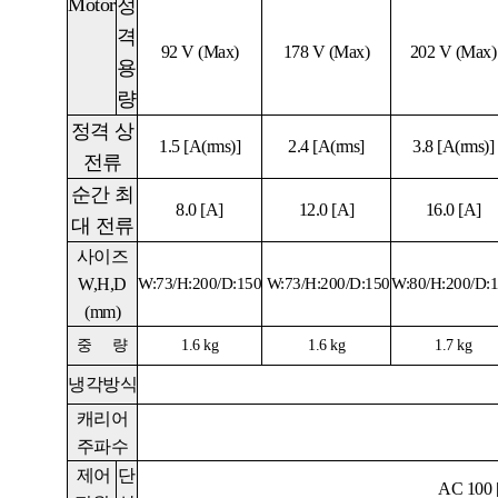
Motor
정
격
92 V (Max)
178 V (Max)
202 V (Max)
용
량
정격 상
1.5
[A(rms)]
2.4 [A(rms]
3.8
[A(rms)]
전류
순간 최
8.0
[A]
12.0 [A]
16.0
[A]
대 전류
사이즈
W,H,D
W:73/H:200/D:150
W:73/H:200/D:150
W:80/H:200/D:
(mm)
중
량
1.6 kg
1.6 kg
1.7 kg
냉각방식
캐리어
주파수
제어
단
AC 100 [