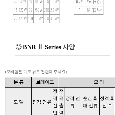
◎
BNR
Ⅱ
Series
사양
(모바일은 가로 뷰로 전환해 주세요)
분
류
브레이크
모
터
정
정
격
격
정격 전
순간 최
정격
회
모
델
정격 전류
전
출
류
대 전류
전 수
압
력