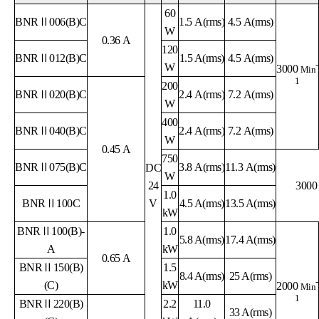
60
BNRⅡ006(B)C
1.5 A(rms)
4.5
A
(rms)
W
0.36 A
120
BNRⅡ012(B)C
1.5 A(rms)
4.5 A(rms)
-
W
3000
Min
1
200
BNRⅡ020(B)C
2.4 A(rms)
7.2 A(rms)
W
400
BNRⅡ040(B)C
2.4
A
(rms)
7.2
A
(rms)
W
0.45 A
750
BNRⅡ075(B)C
3.8
A
(rms)
11.3
A
(rms)
DC
W
24
300
1.0
BNRⅡ100C
V
4.5 A
(rms)
13.5 A
(rms)
kW
BNRⅡ100(B)-
1.0
5.8 A
(rms)
17.4 A
(rms)
A
kW
0.65 A
BNRⅡ150(B)
1.5
8.4 A
(rms)
25 A
(rms)
-
(C)
kW
2000
Min
1
BNRⅡ220(B)
2.2
11.0
33 A
(rms)