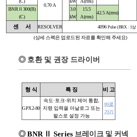
(C)
kW
A
(rms)
0.70 A
BNRⅡ300(B)
3.0
15.5
42.5 A
(rms)
(C)
kW
A
(rms)
센
서
RESOLVER
4096
Pulse (BRX :
(상세 스펙은 업로드된 자료를 확인해 주세요)
◎
호환 및 권장 드라이버
형
식
특
징
비
고
속도
·
토크
·
위치 제어 통합,
바로
GPX2-80
지령 입력을 아날로그 또는
가기
펄스로 설정 가능
◎
BNR
Ⅱ
Series
브레이크 및 커넥