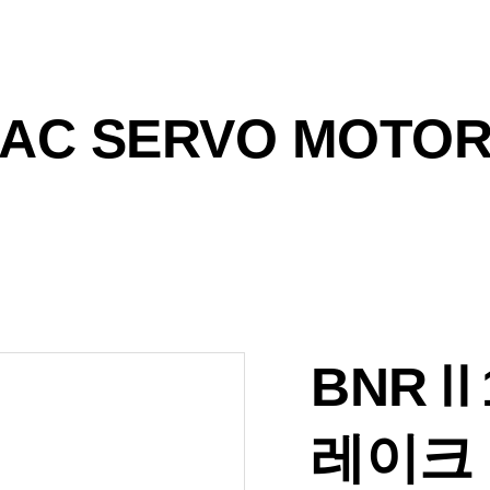
AC SERVO MOTO
BNRⅡ1
레이크 