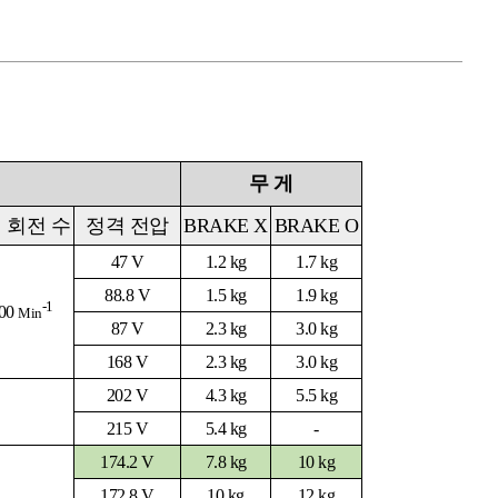
무 게
 회전 수
정격 전압
BRAKE X
BRAKE O
47 V
1.2 kg
1.7 kg
88.8 V
1.5 kg
1.9 kg
-1
00
Min
87 V
2.3 kg
3.0 kg
168 V
2.3 kg
3.0 kg
202 V
4.3 kg
5.5 kg
215 V
5.4 kg
-
174.2 V
7.8 kg
10 kg
172.8 V
10 kg
12 kg