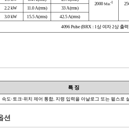
-1
2000
2
5
Min
2.2 kW
11.0 A
(rms)
33 A
(rms)
3.0 kW
15.5 A
(rms)
42.5 A
(rms)
4096
Pulse (BRX : 1상 여자 2상 출
특
징
속도
·
토크
·
위치 제어 통합, 지령 입력을 아날로그 또는 펄스로 
옵션