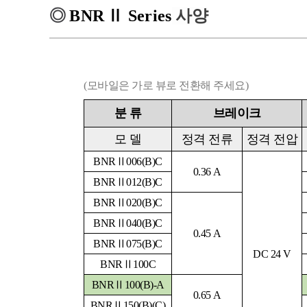
◎
BNR
Ⅱ
Series
사양
(모바일은 가로 뷰로 전환해 주세요)
분
류
브레이크
모
델
정격 전류
정격 전압
BNRⅡ006(B)C
0.36 A
BNRⅡ012(B)C
BNRⅡ020(B)C
BNRⅡ040(B)C
0.45 A
BNRⅡ075(B)C
DC 24 V
BNRⅡ100C
BNRⅡ100(B)-A
0.65 A
BNRⅡ150(B)(C)