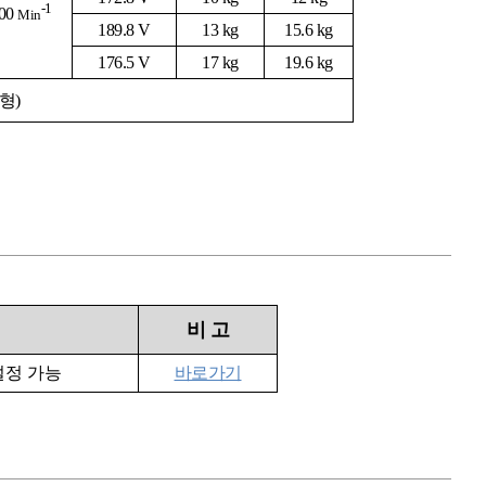
-1
00
Min
189.8 V
13 kg
15.6 kg
176.5 V
17 kg
19.6 kg
력형)
비
고
설정 가능
바로가기