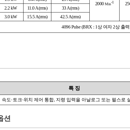
-1
2000
2
5
Min
2.2 kW
11.0 A
(rms)
33 A
(rms)
3.0 kW
15.5 A
(rms)
42.5 A
(rms)
4096
Pulse (BRX : 1상 여자 2상 출
특
징
속도
·
토크
·
위치 제어 통합, 지령 입력을 아날로그 또는 펄스로 
옵션