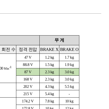
무 게
 회전 수
정격 전압
BRAKE X
BRAKE O
47 V
1.2 kg
1.7 kg
88.8 V
1.5 kg
1.9 kg
-1
00
Min
87 V
2.3 kg
3.0 kg
168 V
2.3 kg
3.0 kg
202 V
4.3 kg
5.5 kg
215 V
5.4 kg
-
174.2 V
7.8 kg
10 kg
172.8 V
10 kg
12 kg