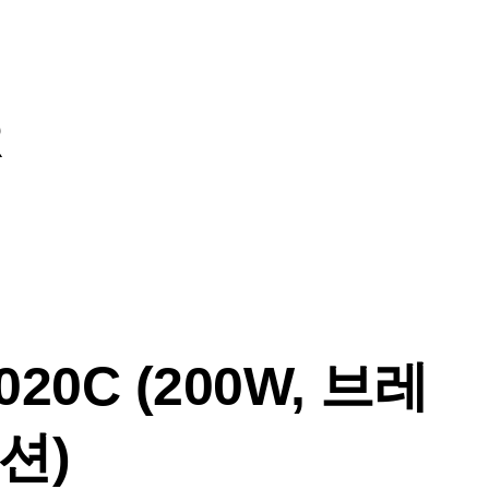
R
20C (200W, 브레
션)