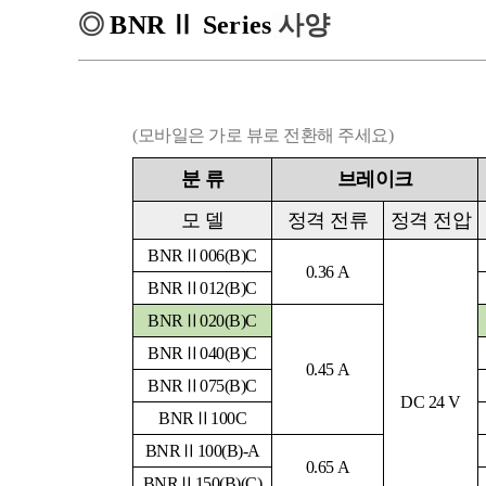
◎
BNR
Ⅱ
Series
사양
(모바일은 가로 뷰로 전환해 주세요)
분
류
브레이크
모
델
정격 전류
정격 전압
BNRⅡ006(B)C
0.36 A
BNRⅡ012(B)C
BNRⅡ020(B)C
BNRⅡ040(B)C
0.45 A
BNRⅡ075(B)C
DC 24 V
BNRⅡ100C
BNRⅡ100(B)-A
0.65 A
BNRⅡ150(B)(C)