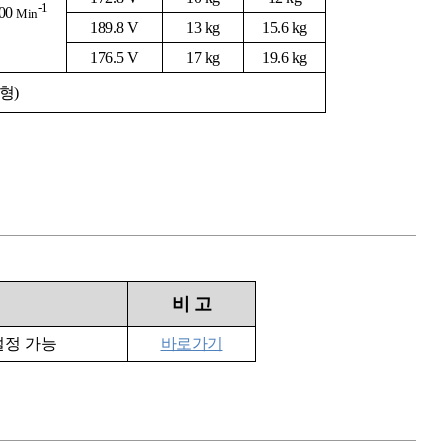
-1
00
Min
189.8 V
13 kg
15.6 kg
176.5 V
17 kg
19.6 kg
력형)
비
고
설정 가능
바로가기