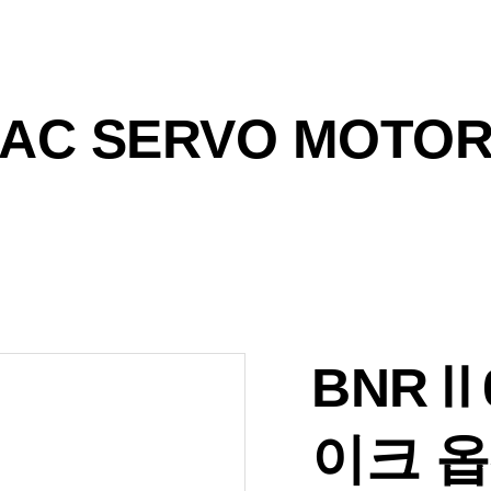
AC SERVO MOTO
BNRⅡ0
이크 옵