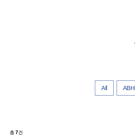
All
ABH3
총
7
건