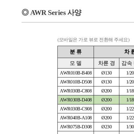
◎
AWR
Series
사양
(모바일은 가로 뷰로 전환해 주세요)
분
류
차
모
델
차륜 경
감속
AWR010B-B408
Ø130
1/20
AWR010B-D508
Ø130
1/20
AWR030B-C808
Ø200
1/18
AWR030B-D408
Ø200
1/18
AWR030B-C908
Ø200
1/22
AWR040B-A108
Ø200
1/22
AWR075B-D308
Ø230
1/30