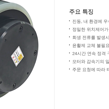
주요 특징
진동, 내 환경에 
정밀한 위치제어가 가
회생 전류를 발생시
윤활제 교체 불필
24시간 연속 정격
모터와 감속기의 
주문 요청에 따라 