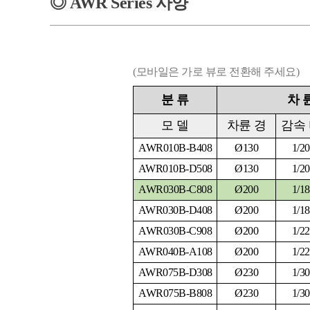
◎
AWR
Series
사양
(모바일은 가로 뷰로 전환해 주세요)
분
류
차
모
델
차륜 경
감속
AWR010B-B408
Ø130
1/20
AWR010B-D508
Ø130
1/20
AWR030B-C808
Ø200
1/18
AWR030B-D408
Ø200
1/18
AWR030B-C908
Ø200
1/22
AWR040B-A108
Ø200
1/22
AWR075B-D308
Ø230
1/30
AWR075B-B808
Ø230
1/30