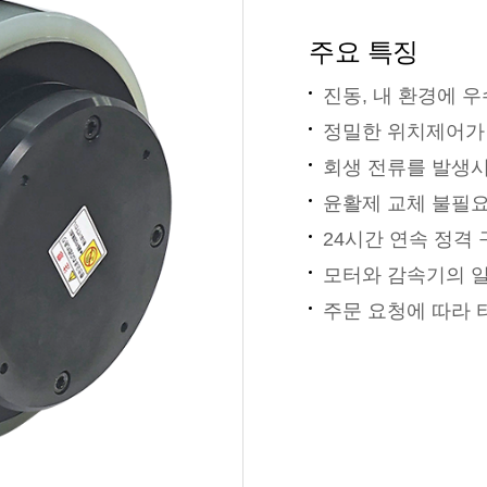
주요 특징
진동, 내 환경에 
정밀한 위치제어가 가
회생 전류를 발생시
윤활제 교체 불필
24시간 연속 정격
모터와 감속기의 
주문 요청에 따라 