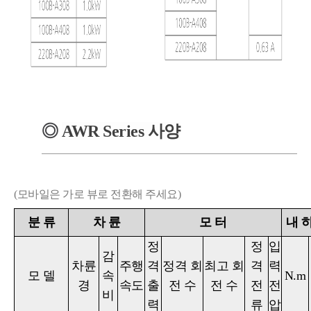
◎
AWR
Series
사양
(모바일은 가로 뷰로 전환해 주세요)
분
류
차
륜
모
터
내 
정
정
입
감
차륜
주행
격
정격 회
최고 회
격
력
모
델
속
N.m
경
속도
출
전 수
전 수
전
전
비
력
류
압