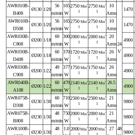
-
-
AWR010B-
56
165
10
2750
2750
Min
Min
Ø130
1/20
1470
1
1
B408
m/min
W
Arms
-
-
AWR010B-
56
165
10
2750
2750
Min
Min
Ø130
1/20
1470
1
1
D508
m/min
W
Arms
-
-
AWR030B-
69
300
20
2000
2000
Min
Min
Ø200
1/18
4900
1
1
C808
m/min
W
Arms
24
-
-
V
AWR030B-
60
370
26
1720
1720
Min
Min
Ø200
1/18
4900
1
1
D408
m/min
W
Arms
-
-
AWR030B-
49
377
26
1750
1750
Min
Min
Ø200
1/22
4900
1
1
C908
m/min
W
Arms
-
-
AWR040B-
60
470
26.5
2140
2140
Min
Min
Ø200
1/22
4900
1
1
A108
m/min
W
Arms
-
-
AWR075B-
60
710
21
2500
2500
Min
Min
Ø230
1/30
9800
1
1
D308
m/min
W
Arms
-
-
AWR075B-
48
750
21
2000
2000
Min
Min
Ø230
1/30
9800
1
1
B808
m/min
W
Arms
-
-
AWR100B-
48
1.0
27
48
2000
2000
Min
Min
Ø230
1/30
9800
1
1