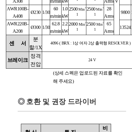
A308
m/min
kW
Arms
V
-
-
AWR100B-
60
1.0
28
2500
2500
Min
Min
Ø230
1/30
9800
1
1
A408
m/min
kW
Arms
-
-
AWR220B-
62.8
2.2
65
2000
2500
Min
Min
Ø300
1/30
13524
1
1
A208
m/min
kW
Arms
분
센
서
4096 ( BRX : 1상 여자 2상 출력형 RESOLVER )
할
/1X
정격
브레이크
24 V
전압
(상세 스펙은 업로드된 자료를 확인
해 주세요)
◎
호환 및 권장 드라이버
비