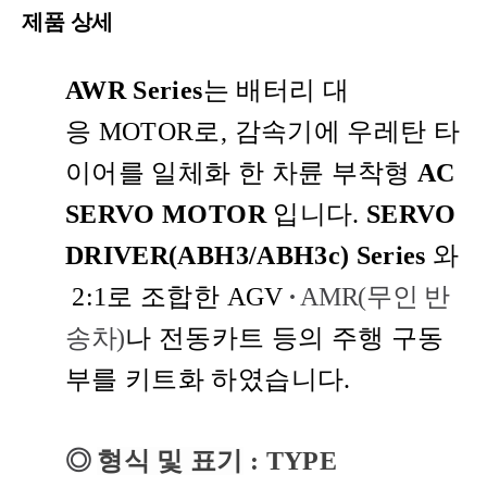
제품 상세
AWR Series
는 배터리 대
응
MOTOR
로
,
감속기에 우레탄 타
이어를 일체화 한 차륜 부착형
AC
SERVO MOTOR
입니다
.
SERVO
DRIVER(ABH3/ABH3c)
Series
와
2:1로
조합한 AGV
·
AMR(무인 반
송차)
나 전동카트 등의 주행 구동
부를 키트화 하였습니다
.
◎
형식 및 표기
: TYPE