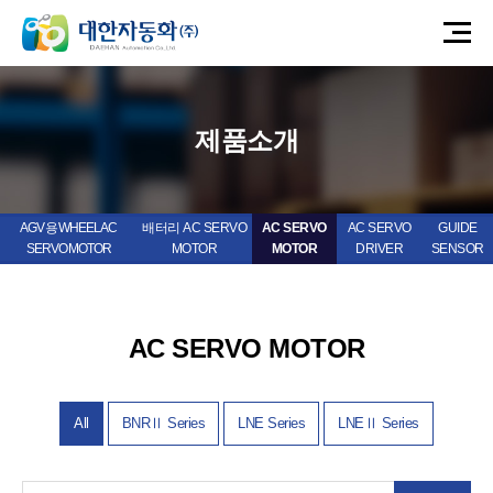
제품소개
AGV 용 WHEEL AC
배터리 AC SERVO
AC SERVO
AC SERVO
GUIDE
SERVO MOTOR
MOTOR
MOTOR
DRIVER
SENSOR
AC SERVO MOTOR
All
BNRⅡ Series
LNE Series
LNEⅡ Series