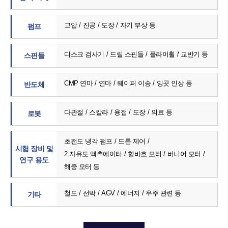
고압
진공
도장
자기 부상 등
펌프
디스크 검사기
드릴 스핀들
플라이휠
교반기 등
스핀들
CMP 연마
연마
웨이퍼 이송
잉곳 인상 등
반도체
다관절
스칼라
용접
도장
의료 등
로봇
초전도 냉각 펌프
드론 제어
시험 장비 및
2 자유도 액추에이터
할바흐 모터
버니어 모터
연구 용도
해중 모터 등
철도
선박
AGV
에너지
우주 관련 등
기타